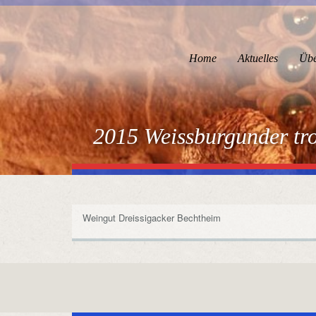
Home
Aktuelles
Übe
2015 Weissburgunder tr
Weingut Dreissigacker Bechtheim