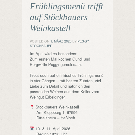
Frühlingsmenü trifft
auf Stöckbauers
Weinkastell
POSTED ON
1. MÄRZ 2026
BY
PEGGY
STÖCKBAUER
Im April wird es besonders:
Zum ersten Mal kochen Gundi und
Bergwirtin Peggy gemeinsam.
Freut euch auf ein frisches Frühlingsmenü
in vier Gängen – mit besten Zutaten, viel
Liebe zum Detail und natürlich den
passenden Weinen aus dem Keller vom
Weingut Erbeldinger.
Stöckbauers Weinkastell
⠀⠀Am Kloppberg 1, 67596
⠀⠀Dittelsheim – Heßloch
10. & 11. April 2026
⠀⠀Beginn 18:30 Uhr